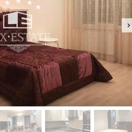
-
К
Й
И
Э
Й
Т
А
П
Ж
Е
Ч
К
Е
А
Р
Ф
С
Е
К
-
И
Р
Й
Е
С
П
Т
О
О
Д
Р
О
А
Л
Н
Ь
С
З
К
Д
И
А
Й
Н
И
Г
Е
О