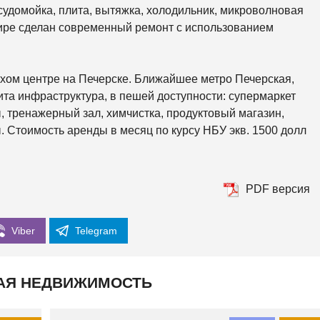
К
судомойка, плита, вытяжка, холодильник, микроволновая
О
Р
тире сделан современный ремонт с использованием
К
И
С
хом центре на Печерске. Ближайшее метро Печерская,
О
та инфраструктура, в пешей доступности: супермаркет
Л
О
, тренажерный зал, химчистка, продуктовый магазин,
М
ы. Стоимость аренды в месяц по курсу НБУ экв. 1500 долл
Е
Н
С
К
И
Й
PDF версия
Ш
Е
Viber
Telegram
В
Ч
Е
Н
АЯ НЕДВИЖИМОСТЬ
К
О
В
С