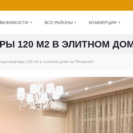
ДВИЖИМОСТИ
ВСЕ РАЙОНЫ
КОММЕРЦИЯ
РЫ 120 М2 В ЭЛИТНОМ ДОМ
Д
О
А
Ф
енда квартиры 120 м2 в элитном доме на Печерске!
Р
И
Н
С
И
Ц
П
К
О
И
М
Й
Е
Щ
О
Е
Б
Н
О
И
Л
Е
О
Н
1
С