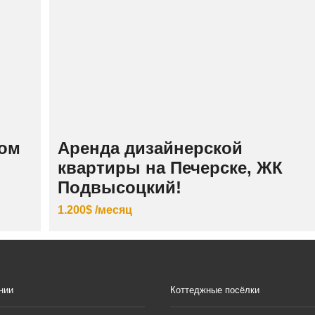
ном
Аренда дизайнерской
квартиры на Печерске, ЖК
Подвысоцкий!
1.200$ /месяц
нии
Коттеджные посёлки