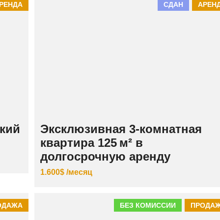
РЕНДА
СДАН
АРЕН
К
И
Й
кий
Эксклюзивная 3‑комнатная
квартира 125 м² в
долгосрочную аренду
1.600$ /месяц
ОДАЖА
БЕЗ КОМИССИИ
ПРОДА