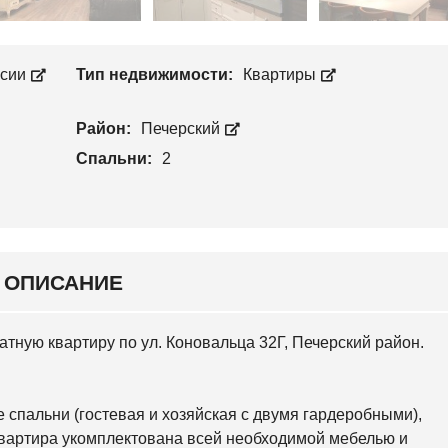
Л
П
О
Р
С
О
Е
И
Е
ссии
Тип недвижимости:
Квартиры
З
В
В
С
О
К
Район:
Печерский
Д
И
С
Й
Спальни:
2
Т
В
С
О
В
Я
Т
О
Ш
ОПИСАНИЕ
И
Н
С
К
атную квартиру по ул. Коновальца 32Г, Печерский район.
И
Й
О
 спальни (гостевая и хозяйская с двумя гардеробными),
С
О
. Квартира укомплектована всей необходимой мебелью и