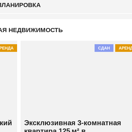
К
ПЛАНИРОВКА
И
Й
АЯ НЕДВИЖИМОСТЬ
РЕНДА
СДАН
АРЕН
кий
Эксклюзивная 3‑комнатная
квартира 125 м² в