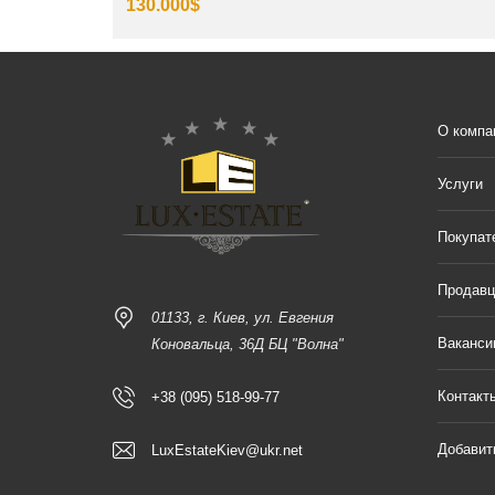
130.000$
О компа
Услуги
Покупат
Продав
01133, г. Киев, ул. Евгения
Ваканси
Коновальца, 36Д БЦ "Волна"
Контакт
+38 (095) 518-99-77
Добавит
LuxEstateKiev@ukr.net