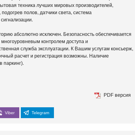
К
 бытовая техника лучших мировых производителей,
О
Р
подогрев полов, датчики света, система
К
 сигнализации.
И
С
торию абсолютно исключен. Безопасность обеспечивается
О
, многоуровневым контролем доступа и
Л
О
твенная служба эксплуатации. К Вашим услугам консьерж,
М
ичный расчет и регистрация возможны. Наличие
Е
Н
в паркинг).
С
К
И
Й
Ш
PDF версия
Е
В
Ч
Е
Viber
Telegram
Н
К
О
В
С