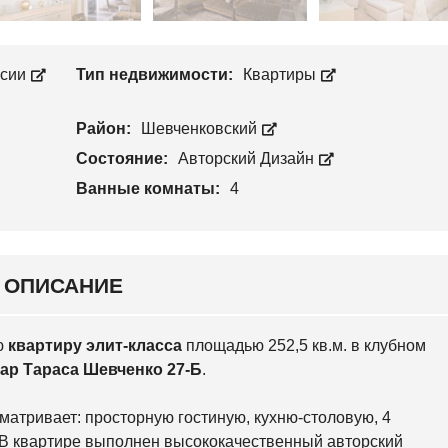
Л
П
О
Р
С
О
Е
И
Е
ссии
Тип недвижимости:
Квартиры
З
В
В
С
О
К
Район:
Шевченковский
Д
И
С
Й
Состояние:
Авторский Дизайн
Т
В
Ванные комнаты:
4
С
О
В
Я
Т
О
Ш
ОПИСАНИЕ
И
Н
С
К
ю
квартиру элит-класса
площадью 252,5 кв.м. в клубном
И
Й
ар Тараса Шевченко 27-Б
.
О
атривает: просторную гостиную, кухню-столовую, 4
С
О
а. В квартире выполнен высококачественный авторский