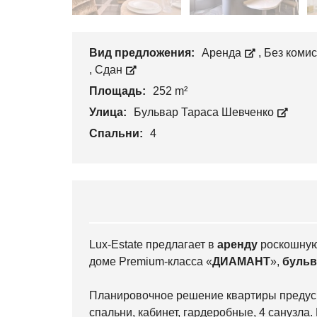
Вид предложения:
Аренда
,
Без коми
,
Сдан
Площадь:
252 m²
Улица:
Бульвар Тараса Шевченко
Спальни:
4
Lux-Estate предлагает в
аренду
роскошну
доме Premium-класса «
ДИАМАНТ
»,
бульв
Планировочное решение квартиры предусм
спальни, кабинет, гардеробные, 4 санузл