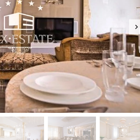
-
К
Й
И
Э
Й
Т
А
П
Ж
Е
Ч
К
Е
А
Р
Ф
С
Е
К
-
И
Р
Й
Е
С
П
Т
О
О
Д
Р
О
А
Л
Н
Ь
С
З
К
Д
И
А
Й
Н
И
Г
Е
О