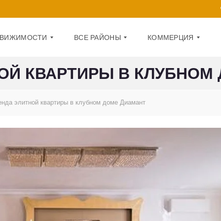
ДВИЖИМОСТИ
ВСЕ РАЙОНЫ
КОММЕРЦИЯ
ОЙ КВАРТИРЫ В КЛУБНОМ
Д
О
А
Ф
енда элитной квартиры в клубном доме Диамант
Р
И
Н
С
И
Ц
П
К
О
И
М
Й
Е
Щ
О
Е
Б
Н
О
И
Л
Е
О
Н
1
С