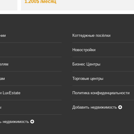
1.200$ /месяц
нии
Коттеджные посёлки
Новостройки
елям
Бизнес Центры
цам
Торговые центры
и LuxEstate
Политика конфиденциальности
ы
Добавить недвижимость
ь недвижимость