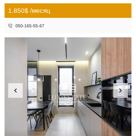
1.850$ /месяц
050-165-55-67