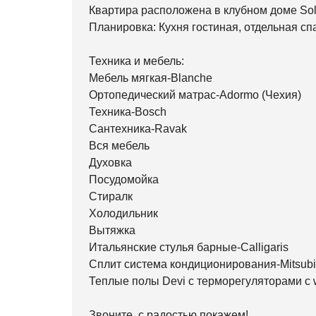
Квартира расположена в клубном доме So
Планировка: Кухня гостиная, отдельная сп
Техника и мебель:
Мебель мягкая-Blanche
Ортопедический матрас-Adormo (Чехия)
Техника-Bosch
Сантехника-Ravak
Вся мебель
Духовка
Посудомойка
Стиралк
Холодильник
Вытяжка
Итальянские стулья барные-Calligaris
Сплит система кондиционирования-Mitsubish
Теплые полы Devi с терморегуляторами с w
Звоните, с радостью покажем!