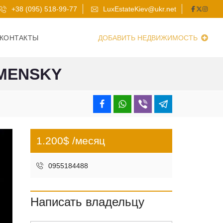
+38 (095) 518-99-77
LuxEstateKiev@ukr.net
КОНТАКТЫ
ДОБАВИТЬ НЕДВИЖИМОСТЬ
OMENSKY
1.200$ /месяц
0955184488
Написать владельцу