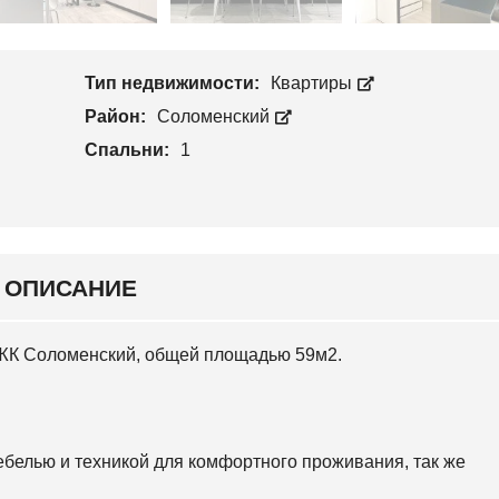
Л
П
О
Р
С
О
Е
И
Е
Тип недвижимости:
Квартиры
З
В
В
С
Район:
Соломенский
О
К
Д
И
Спальни:
1
С
Й
Т
В
С
О
В
Я
Т
О
ОПИСАНИЕ
Ш
И
Н
С
в ЖК Соломенский, общей площадью 59м2.
К
И
Й
О
белью и техникой для комфортного проживания, так же
С
О