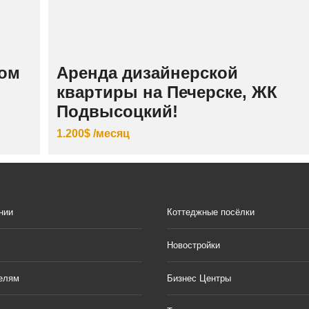
ном
Аренда дизайнерской
квартиры на Печерске, ЖК
Подвысоцкий!
1.200$ /месяц
нии
Коттеджные посёлки
Новостройки
елям
Бизнес Центры