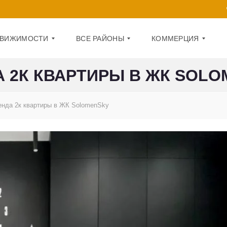
ДВИЖИМОСТИ
ВСЕ РАЙОНЫ
КОММЕРЦИЯ
 2К КВАРТИРЫ В ЖК SOL
Д
О
А
Ф
енда 2к квартиры в ЖК SolomenSky
Р
И
Н
С
И
Ц
П
К
О
И
М
Й
Е
Щ
О
Е
Б
Н
О
И
Л
Е
О
Н
1
С