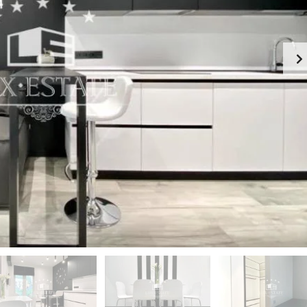
-
К
Й
И
Э
Й
Т
А
П
Ж
Е
Ч
К
Е
А
Р
Ф
С
Е
К
-
И
Р
Й
Е
С
П
Т
О
О
Д
Р
О
А
Л
Н
Ь
С
З
К
Д
И
А
Й
Н
И
Г
Е
О