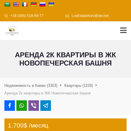
+38 (095) 518-99-77
LuxEstateKiev@ukr.net
АРЕНДА 2К КВАРТИРЫ В ЖК
НОВОПЕЧЕРСКАЯ БАШНЯ
Недвижимость в Киеве
(3303)
Квартиры
(1159)
Аренда 2к квартиры в ЖК Новопечерская башня
1.700$ /месяц