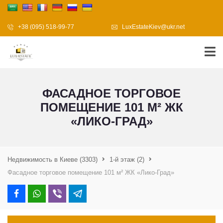
+38 (095) 518-99-77
LuxEstateKiev@ukr.net
ФАСАДНОЕ ТОРГОВОЕ
ПОМЕЩЕНИЕ 101 М² ЖК
«ЛИКО-ГРАД»
Недвижимость в Киеве
(3303)
1-й этаж
(2)
Фасадное торговое помещение 101 м² ЖК «Лико-Град»