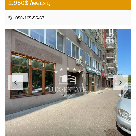
1.950$ /месяц
050-165-55-67