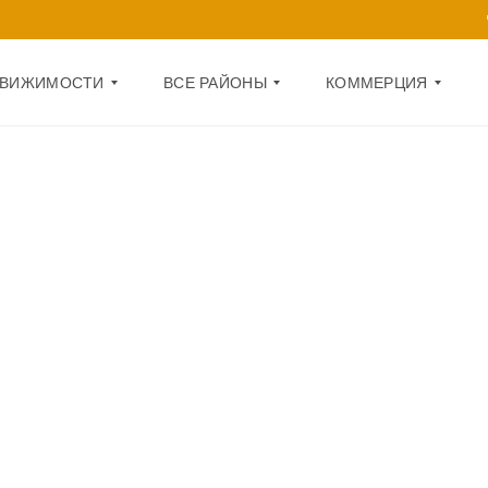
ДВИЖИМОСТИ
ВСЕ РАЙОНЫ
КОММЕРЦИЯ
Д
О
А
Ф
Р
И
Н
С
И
Ц
П
К
О
И
М
Й
Е
Щ
О
Е
Б
Н
О
И
Л
Е
О
Н
1
С