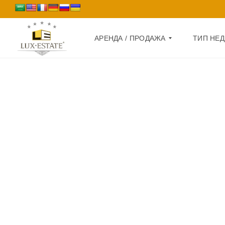
АРЕНДА / ПРОДАЖА
ТИП НЕ
П
Д
Р
О
О
М
Д
А
К
Ж
В
А
А
Р
А
Т
Р
И
Е
Р
Н
А
Д
А