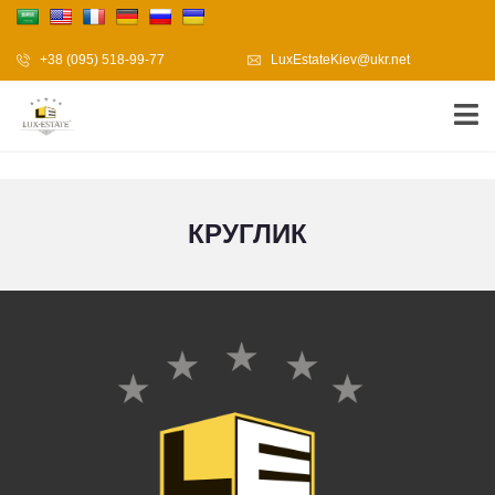
+38 (095) 518-99-77
LuxEstateKiev@ukr.net
КРУГЛИК