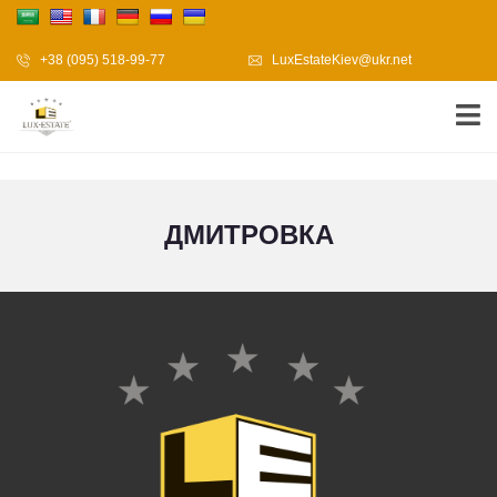
+38 (095) 518-99-77
LuxEstateKiev@ukr.net
ДМИТРОВКА